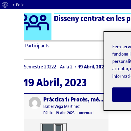
Quant al WordPress
+ Folio
Logo Ágora
Disseny centrat en les 
Saltar al contingut
Participants
Fem serv
funcionali
personali
Semestre 20222 - Aula 2
19 Abril, 2023
acceptar, 
informaci
19 Abril, 2023
Pràctica 1: Procés, mètodes i espai personal
Publicat per
Publicat per
Isabel Vega Martínez
Visibilitat:
Data de publicació
el Pràctica 1: Procés, mè
Públic
-
19 Abr. 2023
-
comentari