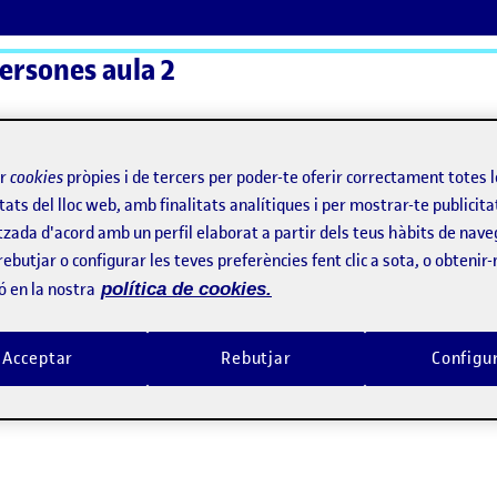
persones aula 2
ActiFolios
Aj
ir
cookies
pròpies i de tercers per poder-te oferir correctament totes 
tats del lloc web, amb finalitats analítiques i per mostrar-te publicita
tzada d'acord amb un perfil elaborat a partir dels teus hàbits de nave
rebutjar o configurar les teves preferències fent clic a sota, o obtenir
ó en la nostra
política de cookies.
Acceptar
Rebutjar
Configu
todes i espai personal