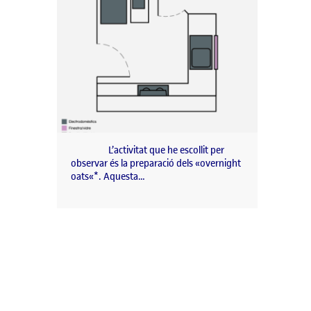
L’activitat que he escollit per
observar és la preparació dels «overnight
oats«*. Aquesta…