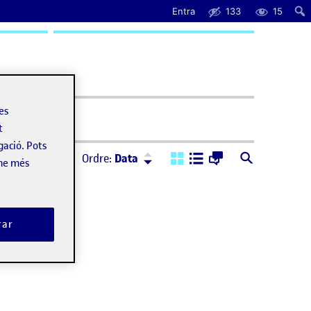
Entra
133
15
uda
les
t
gació. Pots
Ordre:
Descendent
Ordre:
Data
-ne més
rar