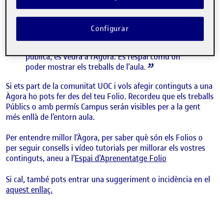
els continguts que els i les estudiants publiquen
als seus espais personals, anomenats Folios. Si
els i les companyes publiquen una activitat,
Configurar
l’associen a una activitat de l’aula i li donen
permís per ser vist a l’aula, campus o visió
pública, es veurà a l’Àgora. És l’espai comú on
poder mostrar els treballs de l’aula.
Si ets part de la comunitat UOC i vols afegir continguts a una
Àgora ho pots fer des del teu Folio. Recordeu que els treballs
Públics o amb permís Campus serán visibles per a la gent
més enllà de l’entorn aula.
Per entendre millor l’Àgora, per saber què són els Folios o
per seguir consells i vídeo tutorials per millorar els vostres
continguts, aneu a l’
Espai d’Aprenentatge Folio
Si cal, també pots entrar una suggeriment o incidència en el
aquest enllaç.