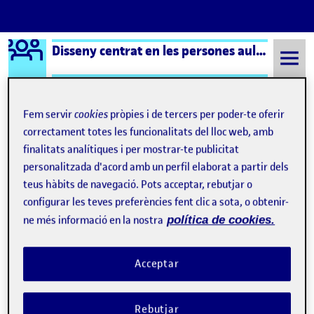
Logo Ágora
Disseny centrat en les persones aula 2
Saltar al contingut
Fem servir
cookies
pròpies i de tercers per poder-te oferir
correctament totes les funcionalitats del lloc web, amb
Semestre 20222 - Aula 2
Què és una Àgora?
finalitats analítiques i per mostrar-te publicitat
personalitzada d'acord amb un perfil elaborat a partir dels
Què és una Àgora?
teus hàbits de navegació. Pots acceptar, rebutjar o
configurar les teves preferències fent clic a sota, o obtenir-
Visibilitat:
Data de publicació
8 setembre, 2021 3:32 pm
Públic
-
17 Set. 2019
ne més informació en la nostra
política de cookies.
Hola! :D Aquesta pàgina de presentació s’ha generat
Acceptar
automàticament.
Una Àgora pertany a una aula de la UOC i recull
Rebutjar